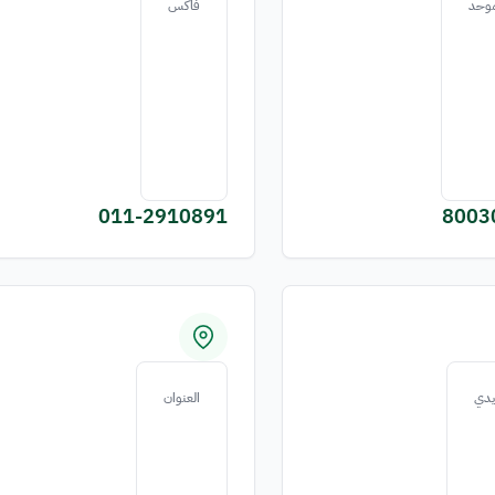
موحد
فاكس
011-2910891
8003
ريدي
العنوان